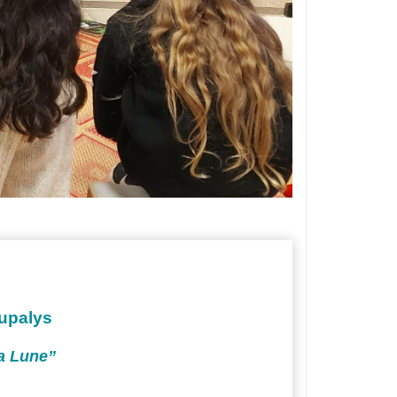
cupalys
la Lune”