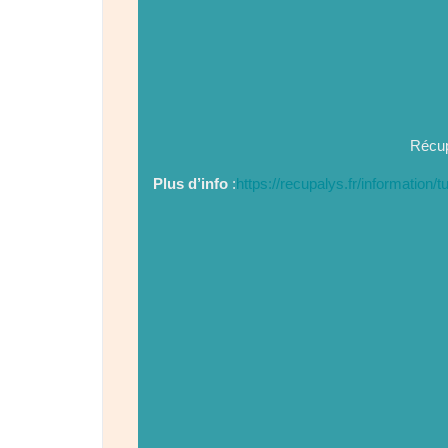
Récup
Plus d’info
:
https://recupalys.fr/information/