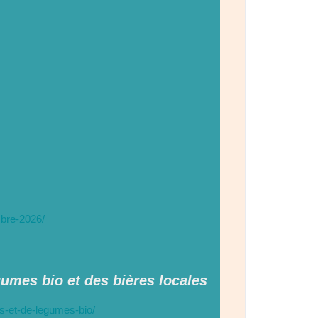
mbre-2026/
gumes bio
et des bières locales
ns-et-de-legumes-bio/