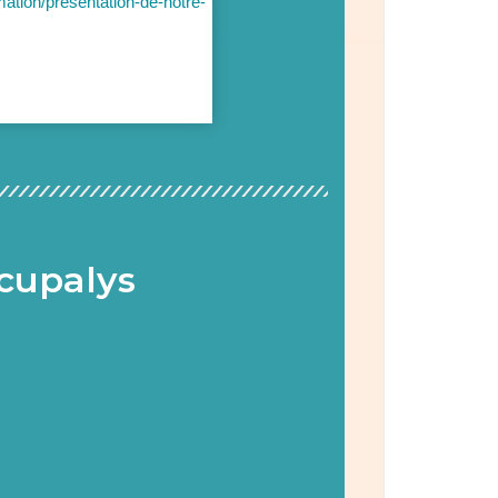
rmation/presentation-de-notre-
écupalys