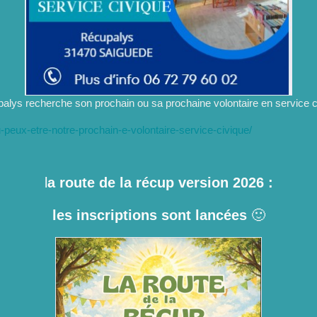
alys recherche son prochain ou sa prochaine volontaire en service c
tu-peux-etre-notre-prochain-e-volontaire-service-civique/
l
a route de la récup version 2026 :
les inscriptions sont lancées
🙂