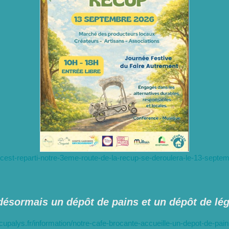
et-cest-reparti-notre-3eme-route-de-la-recup-se-deroulera-le-13-septe
 désormais un dépôt de pains
et un dépôt de lé
ecupalys.fr/information/notre-cafe-brocante-accueille-un-depot-de-pai