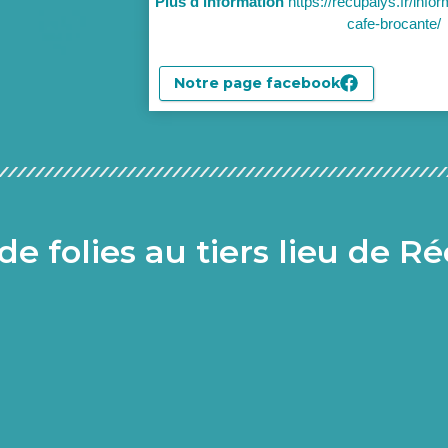
Plus d’information
https://recupalys.fr/info
cafe-brocante/
Notre page facebook
de folies au tiers lieu de R