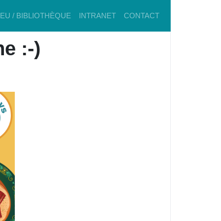
IEU / BIBLIOTHÈQUE
INTRANET
CONTACT
e :-)