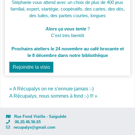
Stéphanie vous attend avec un choix de plus de 400 jeux
familial, expert, startégie, coopératifs, des cartes, des dés,
des tuiles, des parties courtes, longues
Alors ça vous tente
?
C’est très bientôt
Prochains ateliers le 24 novembre au café brocante et
le 8 décembre dans notre bibliothèque
Rejoindre la visio
Post navigation
« A Récupalys on ne s’ennuie jamais :-)
A Récupalys, nous sommes à fond :-) !!! »
Rue Fond Vieille - Saiguède
06.20.46.56.65
recupalys@gmail.com