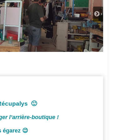
 Récupalys 🙂
r l’arrière-boutique !
s égarez 😉