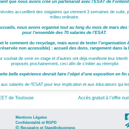
ment que nous avons créé un partenariat avec l’ESAT de Fontenil
voles accueillent des stagiaires qui viennent 3 semaines de suite, po
milieu ordinaire.
accueils, nous avons organisé tout au long du mois de mars des v
pour l’ensemble des 70
salariés de l’ESAT.
t le comment du recyclage, mais aussi de tester l’organisation à 
e réservée non accessible) : accueil des dons, rangement dans la
r souhait de venir en stage et d’autres ont déjà manifesté leur interêt 
proposés prochainement, ceci afin de s’initier au réemploi
ette belle expérience devrait faire l’objet d’une exposition en fin
aux salariés de l’ESAT pour leur implication et aux éducateurs qui 
MEET de Toulouse
Accès gratuit à l’offre 
Mentions Légales
Confidentalité et RGPD
Recupalys et Standbybusiness