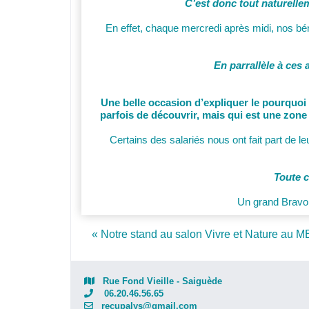
C’est donc tout naturelle
En effet, chaque mercredi après midi, nos béné
En parrallèle à ces 
Une belle occasion d’expliquer le pourquoi e
parfois de découvrir, mais qui est une zon
Certains des salariés nous ont fait part de leu
Toute c
Un grand Bravo 
Post navigation
« Notre stand au salon Vivre et Nature au 
Rue Fond Vieille - Saiguède
06.20.46.56.65
recupalys@gmail.com