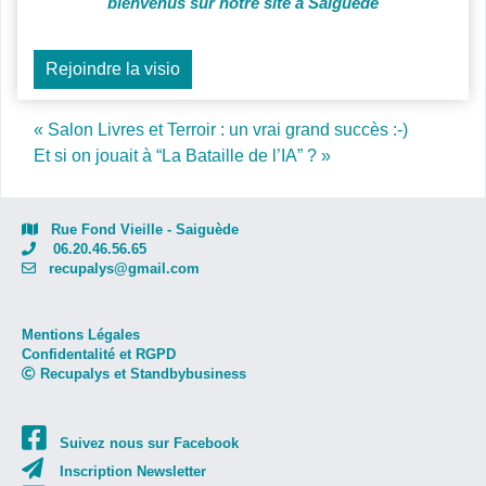
bienvenus sur notre site à Saiguède
Rejoindre la visio
Post navigation
« Salon Livres et Terroir : un vrai grand succès :-)
Et si on jouait à “La Bataille de l’IA” ? »
Rue Fond Vieille - Saiguède
06.20.46.56.65
recupalys@gmail.com
Mentions Légales
Confidentalité et RGPD
Recupalys et Standbybusiness
Suivez nous sur Facebook
Inscription Newsletter