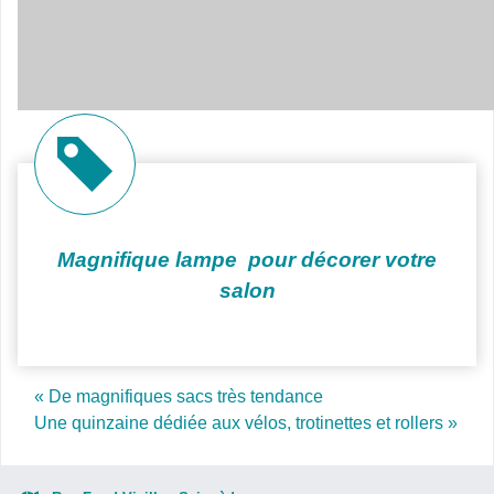
Magnifique lampe pour décorer votre
salon
Post navigation
« De magnifiques sacs très tendance
Une quinzaine dédiée aux vélos, trotinettes et rollers »