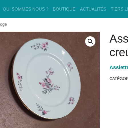
QUI SOMMES NOUS ?
BOUTIQUE
ACTUALITÉS
TIERS L
moge
Ass
cre
Assiett
CATÉGOR