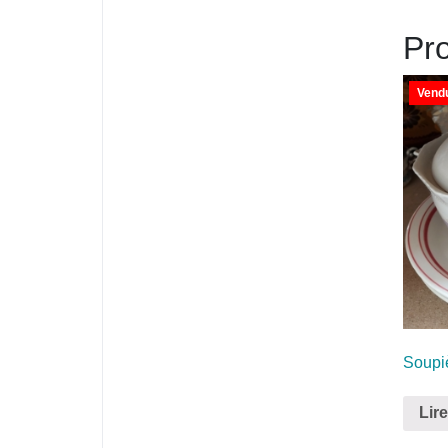
Pro
Vendu
Soupiè
Lire