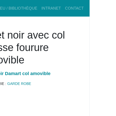
IEU / BIBLIOTHÈQUE
INTRANET
CONTACT
et noir avec col
sse fourure
vible
oir Damart col amovible
IE :
GARDE ROBE