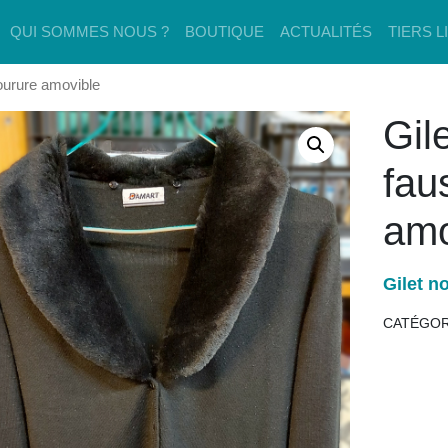
QUI SOMMES NOUS ?
BOUTIQUE
ACTUALITÉS
TIERS L
fourure amovible
Gil
fau
amo
Gilet n
CATÉGOR