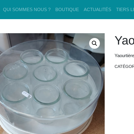
QUI SOMMES NOUS ?
BOUTIQUE
ACTUALITÉS
TIERS L
Yao
Yaourtière
CATÉGOR