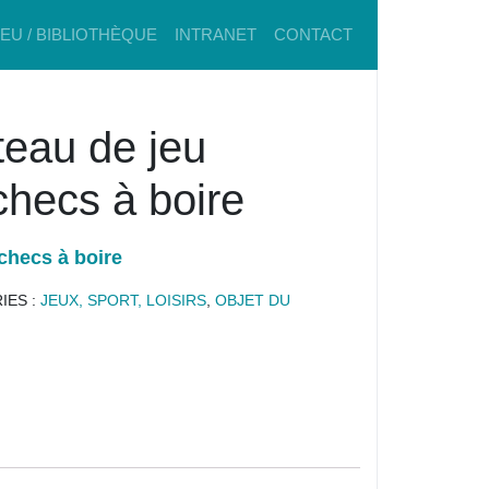
IEU / BIBLIOTHÈQUE
INTRANET
CONTACT
teau de jeu
checs à boire
checs à boire
IES :
JEUX, SPORT, LOISIRS
,
OBJET DU