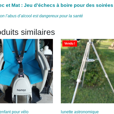
c et Mat : Jeu d’échecs à boire pour des soirée
ion l’abus d’alcool est dangereux pour la santé
duits similaires
Vendu !
enfant pour vélo
lunette astronomique