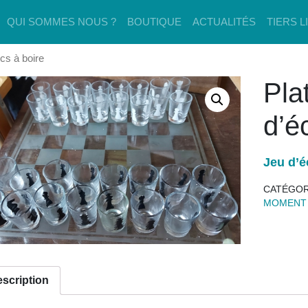
QUI SOMMES NOUS ?
BOUTIQUE
ACTUALITÉS
TIERS L
cs à boire
Pla
d’é
Jeu d’é
CATÉGOR
MOMENT
scription