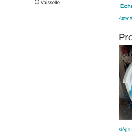
Vaisselle
Eche
Attent
Pro
siège 